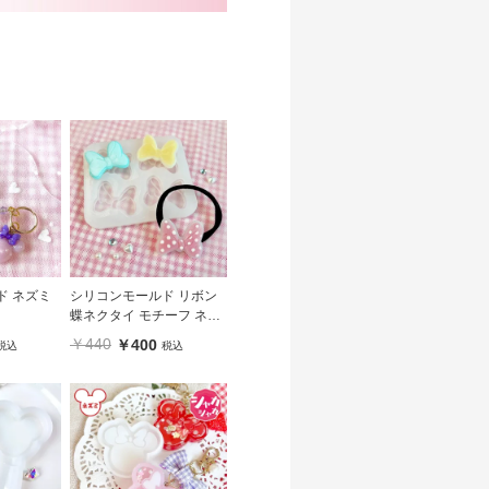
ド ネズミ
シリコンモールド リボン
蝶ネクタイ モチーフ ネズ
ミ 女の子 かわいい 推し活
￥440
￥400
税込
税込