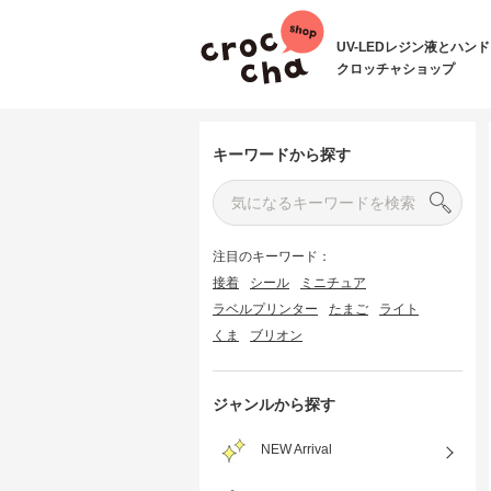
UV-LEDレジン液とハン
クロッチャショップ
キーワードから探す
注目のキーワード：
接着
シール
ミニチュア
ラベルプリンター
たまご
ライト
くま
ブリオン
ジャンルから探す
NEW Arrival