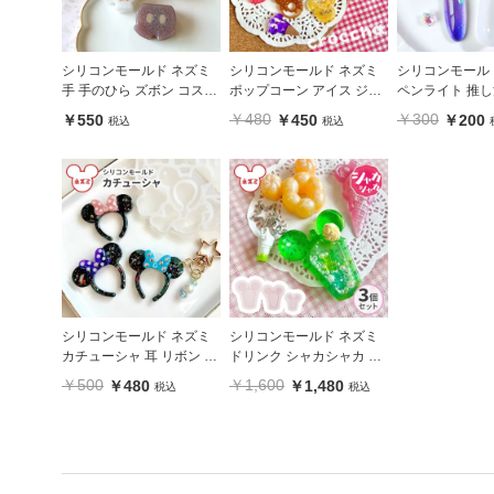
シリコンモールド ネズミ
シリコンモールド ネズミ
シリコンモール
手 手のひら ズボン コスチ
ポップコーン アイス ジュ
ペンライト 推し
ューム アイコン
ース LOVE 穴あき アクセ
￥480
￥300
￥550
￥450
￥200
税込
税込
サリー
シリコンモールド ネズミ
シリコンモールド ネズミ
カチューシャ 耳 リボン 帽
ドリンク シャカシャカ 3
子 穴あき
サイズセット
￥500
￥1,600
￥480
￥1,480
税込
税込