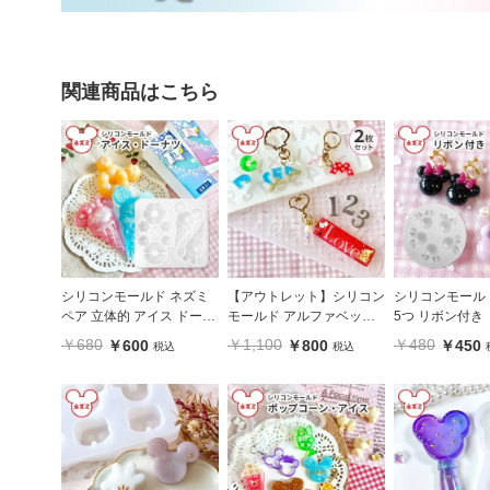
関連商品はこちら
シリコンモールド ネズミ
【アウトレット】シリコン
シリコンモール
ペア 立体的 アイス ドーナ
モールド アルファベット
5つ リボン付き
ツ アクセサリー
個性的 2つセット ネズミ
￥680
￥1,100
￥480
￥600
￥800
￥450
税込
税込
推し活