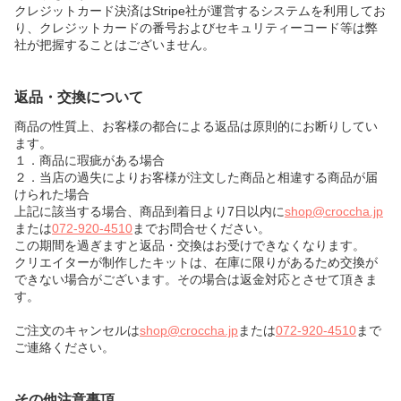
クレジットカード決済はStripe社が運営するシステムを利用してお
り、クレジットカードの番号およびセキュリティーコード等は弊
社が把握することはございません。
返品・交換について
商品の性質上、お客様の都合による返品は原則的にお断りしてい
ます。
１．商品に瑕疵がある場合
２．当店の過失によりお客様が注文した商品と相違する商品が届
けられた場合
上記に該当する場合、商品到着日より7日以内に
shop@croccha.jp
または
072-920-4510
までお問合せください。
この期間を過ぎますと返品・交換はお受けできなくなります。
クリエイターが制作したキットは、在庫に限りがあるため交換が
できない場合がございます。その場合は返金対応とさせて頂きま
す。
ご注文のキャンセルは
shop@croccha.jp
または
072-920-4510
まで
ご連絡ください。
その他注意事項