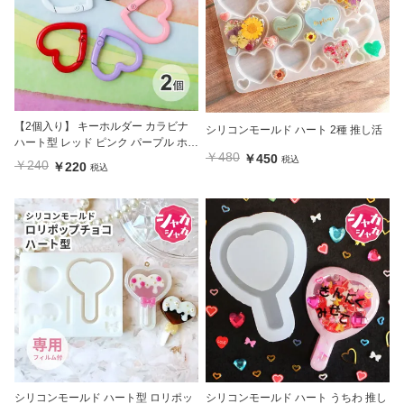
【2個入り】 キーホルダー カラビナ
シリコンモールド ハート 2種 推し活
ハート型 レッド ピンク パープル ホワ
￥480
￥450
イト ブラック
税込
￥240
￥220
税込
シリコンモールド ハート型 ロリポッ
シリコンモールド ハート うちわ 推し