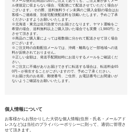
※メール便対応商品のみのご注文であっても、ご注文量が多くメー
ル便規定に収まらない場合、宅配便にて配送させていただく場合が
ございます。 その際、送料無料ライン未満のご購入金額の場合はお
客様へご連絡後、別途宅配便配送料を頂戴いたします。予めご了承
くださいますようお願いいたします。
※北海道・東北は佐川急便でのお届けとなります。ヤマト運輸をご
希望の場合、送料無料以上ご購入頂いた場合でも実費（1,980円）と
させて頂きます。
※商品のご購入量によっては複数個に分かれて配送させて頂く場合
がございます。
※ご注文時の自動配信メールでは、沖縄・離島など一部地域への送
料が反映されておりません。
※正しい金額は、発送手配開始時にお送りするメールをご確認くだ
さい。
※ご注文に不備がありお届けできずに転送する場合は、転送料金65
0円～が発生することがございますので、予めご了承ください。
※お届け先のお名前、郵便番号、ご住所、お電話番号にお間違いが
ないようご確認をお願いいたします。
個人情報について
お客様からお預かりした大切な個人情報(住所・氏名・メールアド
レスなど)は当社のプライバシーポリシーに則って、適切に管理さ
せて頂きます。