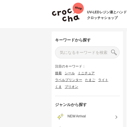
UV-LEDレジン液とハン
クロッチャショップ
キーワードから探す
注目のキーワード：
接着
シール
ミニチュア
ラベルプリンター
たまご
ライト
くま
ブリオン
ジャンルから探す
NEW Arrival