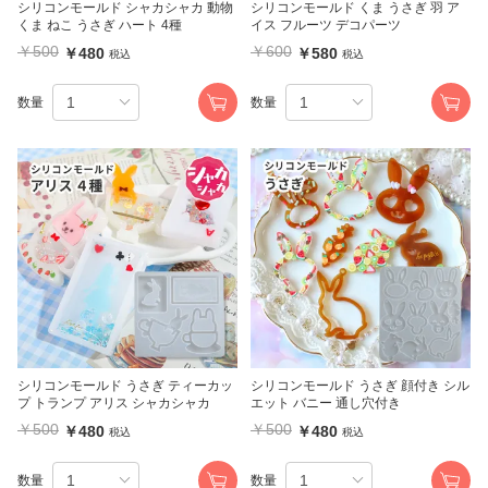
シリコンモールド シャカシャカ 動物
シリコンモールド くま うさぎ 羽 ア
くま ねこ うさぎ ハート 4種
イス フルーツ デコパーツ
￥500
￥600
￥480
￥580
税込
税込
数量
数量
シリコンモールド うさぎ ティーカッ
シリコンモールド うさぎ 顔付き シル
プ トランプ アリス シャカシャカ
エット バニー 通し穴付き
￥500
￥500
￥480
￥480
税込
税込
数量
数量