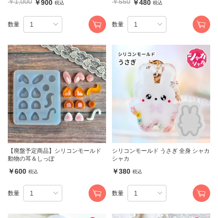
￥1,000
￥550
￥900
￥480
税込
税込
数量
数量
【廃盤予定商品】シリコンモールド
シリコンモールド うさぎ 全身 シャカ
動物の耳＆しっぽ
シャカ
￥600
￥380
税込
税込
数量
数量