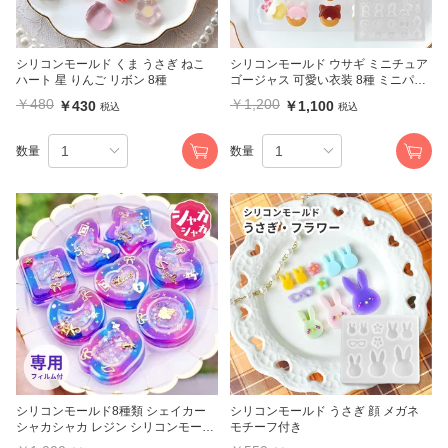
シリコンモールド くま うさぎ ねこ
シリコンモールド ウサギ ミニチュア
ハート 星 りんご リボン 8種
ゴージャス 可愛い衣装 8種 ミニパー
ツ
￥480
￥1,200
￥430
￥1,100
税込
税込
数量
数量
シリコンモールド8種類 シェイカー
シリコンモールド うさぎ 顔 メガネ
シャカシャカ レジン シリコンモール
モチーフ付き
ドとフィルムのセット