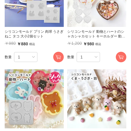
シリコンモールド プリン 肉球 うさぎ
シリコンモールド 動物とハートのシ
ねこ タコ 大小2個セット
ャカシャカセット キーホルダー 動物
6種 ハート4種
￥980
￥1,200
￥880
￥980
税込
税込
数量
数量