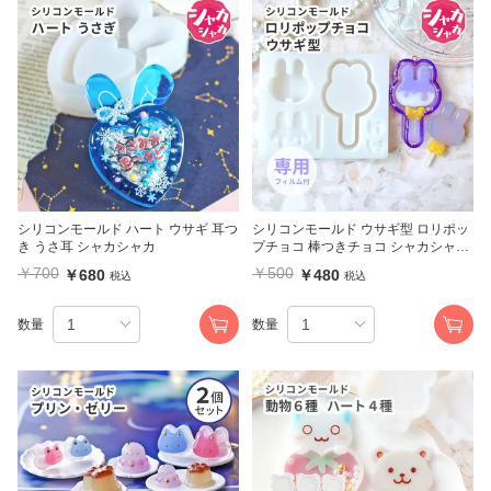
シリコンモールド ハート ウサギ 耳つ
シリコンモールド ウサギ型 ロリポッ
き うさ耳 シャカシャカ
プチョコ 棒つきチョコ シャカシャカ
専用フィルム付
￥700
￥500
￥680
￥480
税込
税込
数量
数量