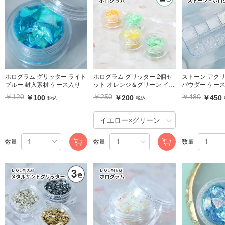
ホログラム グリッター ライト
ホログラム グリッター 2個セ
ストーン アク
ブルー 封入素材 ケース入り
ット オレンジ＆グリーン イエ
パウダー ケース入り レジン封
ロー＆グリーン 封入素材 ケー
入 シャカシャ
￥120
￥250
￥480
￥100
￥200
￥450
税込
税込
ス入り
数量
数量
数量