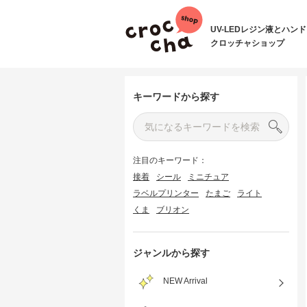
UV-LEDレジン液とハン
クロッチャショップ
キーワードから探す
注目のキーワード：
接着
シール
ミニチュア
ラベルプリンター
たまご
ライト
くま
ブリオン
ジャンルから探す
NEW Arrival