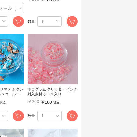
数量
 クマノミ クレ
ホログラム グリッター ピンク
封入素材 ケース入り
シャカ ケース入り
￥200
￥180
税込
税込
数量