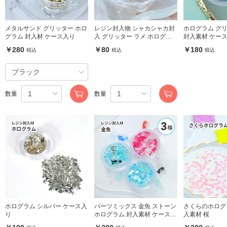
メタルサンド グリッター ホロ
レジン封入物 シャカシャカ封
ホログラム グ
グラム 封入材 ケース入り
入 グリッター ラメ ホログラ
封入素材 
ム ミックス ホワイト ケース
￥280
￥80
￥180
税込
税込
税込
入り
数量
数量
ホログラム シルバー ケース入
パーツミックス 金魚 ストーン
さくらのホログ
り
ホログラム 封入素材 ケース入
入素材 桜
り 3種