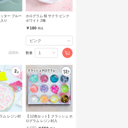
リッター ブルー
ホログラム 桜 サクラ ピンク
ケース入り
ホワイト 2種
￥180
税込
品切れ
数量
ラム レジン封
【 12色セット】クラッシュ ホ
ログラム レジン封入
￥680