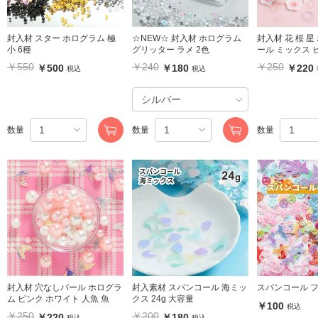
封入材 スター ホログラム 極
☆NEW☆ 封入材 ホログラム
封入材 花 桜 星
小 6種
グリッター ラメ 2色
ール ミックス 
￥550
￥240
￥250
￥500
￥180
￥220
税込
税込
数量
数量
数量
封入材 穴なしパール ホログラ
封入素材 スパンコール 海ミッ
スパンコール フ
ム ピンク ホワイト 人魚 魚
クス 24g 大容量
￥100
税込
￥250
￥200
￥220
￥180
税込
税込