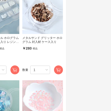
リル ホログラム
メタルサンド グリッター ホロ
グラム 封入材 ケース入り
カ
￥280
税込
税込
数量