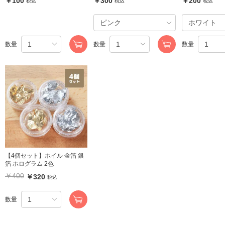
￥100
￥300
￥200
税込
税込
税込
数量
数量
数量
【4個セット】ホイル 金箔 銀
箔 ホログラム 2色
￥400
￥320
税込
数量