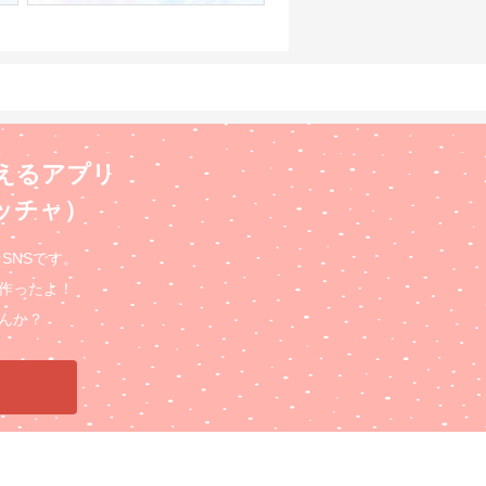
えるアプリ
ロッチャ）
るSNSです。
作ったよ！
んか？