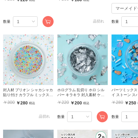
品切れ
数量
数量
封入材 ブリオン シャカシャカ
ホログラム 乱切り ホロ シル
パーツミックス
貼り付け カラフル ミックス1
バー キラキラ 封入素材 ケー
イ ストーン スパンコール 封
mm
ス入り
入材 シャカ
￥300
￥220
￥280
￥280
￥200
￥250
税込
税込
品切れ
数量
数量