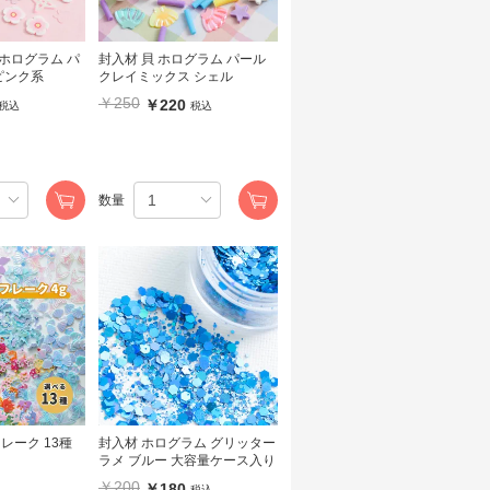
 ホログラム パ
封入材 貝 ホログラム パール
ピンク系
クレイミックス シェル
￥250
￥220
税込
税込
数量
レーク 13種
封入材 ホログラム グリッター
ラメ ブルー 大容量ケース入り
￥200
￥180
税込