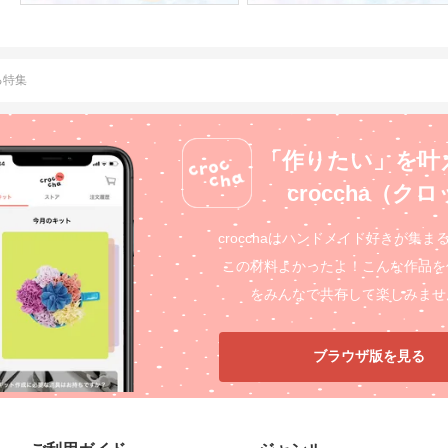
る特集
「作りたい」を叶
croccha（ク
crocchaはハンドメイド好きが集ま
この材料よかったよ！こんな作品を
をみんなで共有して楽しみませ
ブラウザ版を見る