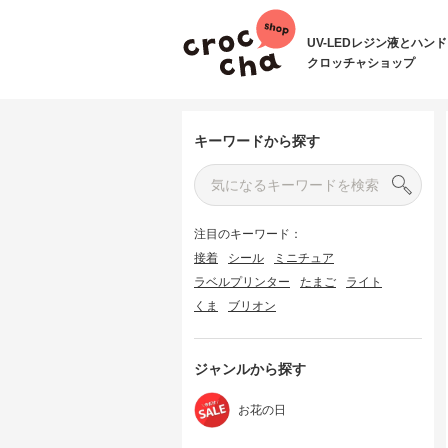
UV-LEDレジン液とハン
クロッチャショップ
キーワードから探す
注目のキーワード：
接着
シール
ミニチュア
ラベルプリンター
たまご
ライト
くま
ブリオン
ジャンルから探す
お花の日