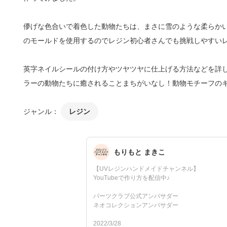
儚げな色合いで着色した動物たちは、まさに雪のような柔らか
のモールドを使用するのでレジン初心者さんでも挑戦しやすい
英字ネイルシールの付け方やツヤツヤに仕上げる方法などを詳
ラーの動物たちに癒されることまちがいなし！動物モチーフの
ジャンル：
レジン
もりもと まきこ
【UVレジンハンドメイドチャンネル】
YouTubeで作り方を配信中♪
パーツクラブ公式アンバサダー
ネオコレクションアンバサダー
2022/3/28