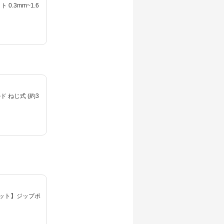
0.3mm~1.6
ルド ねじ式 (約3
ット】ジップポ