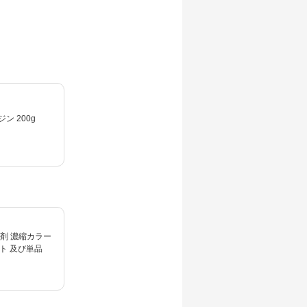
 200g
剤 濃縮カラー
ット 及び単品