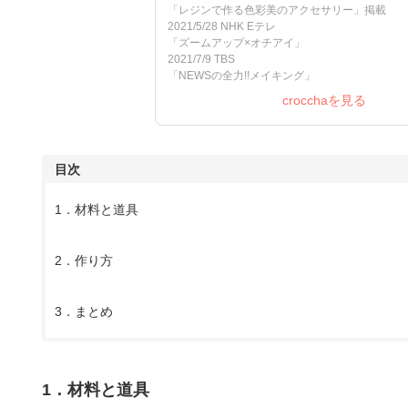
「レジンで作る色彩美のアクセサリー」掲載
2021/5/28 NHK Eテレ
「ズームアップ×オチアイ」
2021/7/9 TBS
「NEWSの全力!!メイキング」
crocchaを見る
目次
1．材料と道具
2．作り方
3．まとめ
1．材料と道具