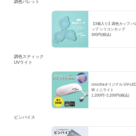
調色パレット
【3個入り】調色カップ パレット 
ップ シリコンカップ
300円(税込)
調色スティック
UVライト
crocchaオリジナル UV-LED
W ミニライト
1,200円~2,200円(税込)
ピンバイス