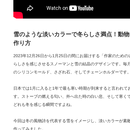
雪のような淡いカラーで冬らしさ満点！動物
作り方
2023年12月26日から1月25日の間にお届けする「作家のた
らしさを感じさせるスノーマンと雪の結晶のデザインです。毎
のシリコンモールド、さざれ石、そしてチェーンホルダーです
日本では1月に入ると1年で最も寒い時期が到来すると言われて
す。ストーブの燃える匂い、外へ出た時の白い息、そして寒く
どれも冬を感じる瞬間ですよね。
今回は冬の風物詩を代表する雪をイメージし、淡いカラーが素
作ってみました。