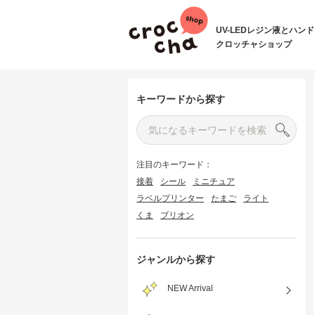
UV-LEDレジン液とハン
クロッチャショップ
キーワードから探す
注目のキーワード：
接着
シール
ミニチュア
ラベルプリンター
たまご
ライト
くま
ブリオン
ジャンルから探す
NEW Arrival