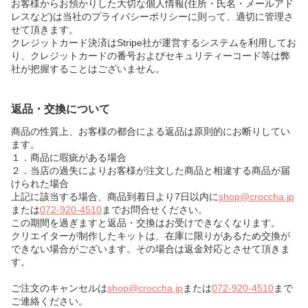
お客様からお預かりした大切な個人情報(住所・氏名・メールアド
レスなど)は当社のプライバシーポリシーに則って、適切に管理さ
せて頂きます。
クレジットカード決済はStripe社が運営するシステムを利用してお
り、クレジットカードの番号およびセキュリティーコード等は弊
社が把握することはございません。
返品・交換について
商品の性質上、お客様の都合による返品は原則的にお断りしてい
ます。
１．商品に瑕疵がある場合
２．当店の過失によりお客様が注文した商品と相違する商品が届
けられた場合
上記に該当する場合、商品到着日より7日以内に
shop@croccha.jp
または
072-920-4510
までお問合せください。
この期間を過ぎますと返品・交換はお受けできなくなります。
クリエイターが制作したキットは、在庫に限りがあるため交換が
できない場合がございます。その場合は返金対応とさせて頂きま
す。
ご注文のキャンセルは
shop@croccha.jp
または
072-920-4510
まで
ご連絡ください。