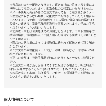
※当店はおまかせ配送となります。運送会社はご注文内容や量によ
り弊社にて指定いたします。配送会社のご指定はいただけません。
※メール便対応商品のみのご注文であっても、ご注文量が多くメー
ル便規定に収まらない場合、宅配便にて配送させていただく場合が
ございます。 その際、送料無料ライン未満のご購入金額の場合はお
客様へご連絡後、別途宅配便配送料を頂戴いたします。予めご了承
くださいますようお願いいたします。
※北海道・東北は佐川急便でのお届けとなります。ヤマト運輸をご
希望の場合、送料無料以上ご購入頂いた場合でも実費（1,980円）と
させて頂きます。
※商品のご購入量によっては複数個に分かれて配送させて頂く場合
がございます。
※ご注文時の自動配信メールでは、沖縄・離島など一部地域への送
料が反映されておりません。
※正しい金額は、発送手配開始時にお送りするメールをご確認くだ
さい。
※ご注文に不備がありお届けできずに転送する場合は、転送料金65
0円～が発生することがございますので、予めご了承ください。
※お届け先のお名前、郵便番号、ご住所、お電話番号にお間違いが
ないようご確認をお願いいたします。
個人情報について