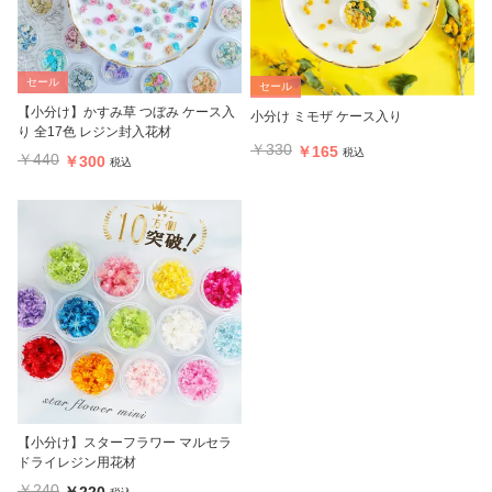
セール
セール
【小分け】かすみ草 つぼみ ケース入
小分け ミモザ ケース入り
り 全17色 レジン封入花材
￥330
￥165
税込
￥440
￥300
税込
【小分け】スターフラワー マルセラ
ドライレジン用花材
￥240
￥220