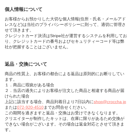
個人情報について
お客様からお預かりした大切な個人情報(住所・氏名・メールアド
レスなど)は当社のプライバシーポリシーに則って、適切に管理さ
せて頂きます。
クレジットカード決済はStripe社が運営するシステムを利用してお
り、クレジットカードの番号およびセキュリティーコード等は弊
社が把握することはございません。
返品・交換について
商品の性質上、お客様の都合による返品は原則的にお断りしてい
ます。
１．商品に瑕疵がある場合
２．当店の過失によりお客様が注文した商品と相違する商品が届
けられた場合
上記に該当する場合、商品到着日より7日以内に
shop@croccha.jp
または
072-920-4510
までお問合せください。
この期間を過ぎますと返品・交換はお受けできなくなります。
クリエイターが制作したキットは、在庫に限りがあるため交換が
できない場合がございます。その場合は返金対応とさせて頂きま
す。