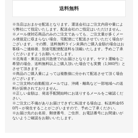
送料無料
※当店はおまかせ配送となります。運送会社はご注文内容や量によ
り弊社にて指定いたします。配送会社のご指定はいただけません。
※メール便対応商品のみのご注文であっても、ご注文量が多くメー
ル便規定に収まらない場合、宅配便にて配送させていただく場合が
ございます。 その際、送料無料ライン未満のご購入金額の場合はお
客様へご連絡後、別途宅配便配送料を頂戴いたします。予めご了承
くださいますようお願いいたします。
※北海道・東北は佐川急便でのお届けとなります。ヤマト運輸をご
希望の場合、送料無料以上ご購入頂いた場合でも実費（1,980円）と
させて頂きます。
※商品のご購入量によっては複数個に分かれて配送させて頂く場合
がございます。
※ご注文時の自動配信メールでは、沖縄・離島など一部地域への送
料が反映されておりません。
※正しい金額は、発送手配開始時にお送りするメールをご確認くだ
さい。
※ご注文に不備がありお届けできずに転送する場合は、転送料金65
0円～が発生することがございますので、予めご了承ください。
※お届け先のお名前、郵便番号、ご住所、お電話番号にお間違いが
ないようご確認をお願いいたします。