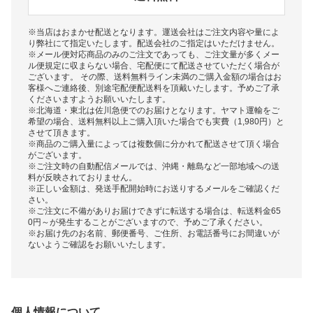
※当店はおまかせ配送となります。運送会社はご注文内容や量によ
り弊社にて指定いたします。配送会社のご指定はいただけません。
※メール便対応商品のみのご注文であっても、ご注文量が多くメー
ル便規定に収まらない場合、宅配便にて配送させていただく場合が
ございます。 その際、送料無料ライン未満のご購入金額の場合はお
客様へご連絡後、別途宅配便配送料を頂戴いたします。予めご了承
くださいますようお願いいたします。
※北海道・東北は佐川急便でのお届けとなります。ヤマト運輸をご
希望の場合、送料無料以上ご購入頂いた場合でも実費（1,980円）と
させて頂きます。
※商品のご購入量によっては複数個に分かれて配送させて頂く場合
がございます。
※ご注文時の自動配信メールでは、沖縄・離島など一部地域への送
料が反映されておりません。
※正しい金額は、発送手配開始時にお送りするメールをご確認くだ
さい。
※ご注文に不備がありお届けできずに転送する場合は、転送料金65
0円～が発生することがございますので、予めご了承ください。
※お届け先のお名前、郵便番号、ご住所、お電話番号にお間違いが
ないようご確認をお願いいたします。
個人情報について