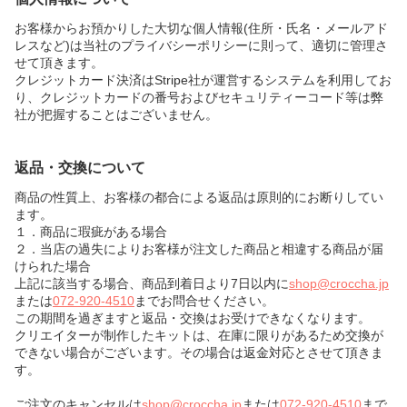
お客様からお預かりした大切な個人情報(住所・氏名・メールアド
レスなど)は当社のプライバシーポリシーに則って、適切に管理さ
せて頂きます。
クレジットカード決済はStripe社が運営するシステムを利用してお
り、クレジットカードの番号およびセキュリティーコード等は弊
社が把握することはございません。
返品・交換について
商品の性質上、お客様の都合による返品は原則的にお断りしてい
ます。
１．商品に瑕疵がある場合
２．当店の過失によりお客様が注文した商品と相違する商品が届
けられた場合
上記に該当する場合、商品到着日より7日以内に
shop@croccha.jp
または
072-920-4510
までお問合せください。
この期間を過ぎますと返品・交換はお受けできなくなります。
クリエイターが制作したキットは、在庫に限りがあるため交換が
できない場合がございます。その場合は返金対応とさせて頂きま
す。
ご注文のキャンセルは
shop@croccha.jp
または
072-920-4510
まで