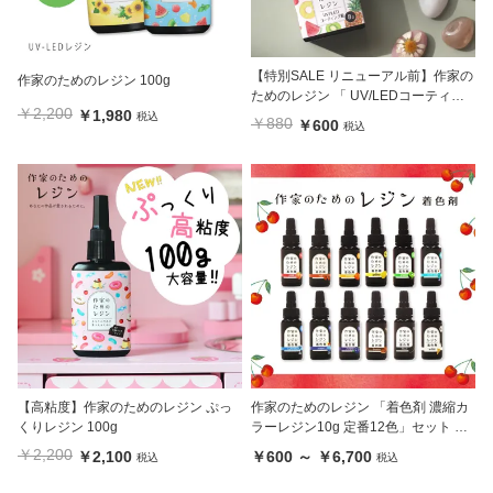
【特別SALE リニューアル前】作家の
作家のためのレジン 100g
ためのレジン 「 UV/LEDコーティン
￥2,200
￥1,980
グ液 8g 」1本
税込
￥880
￥600
税込
【高粘度】作家のためのレジン ぷっ
作家のためのレジン 「着色剤 濃縮カ
くりレジン 100g
ラーレジン10g 定番12色」セット 及
び単品
￥2,200
￥2,100
￥600 ～ ￥6,700
税込
税込