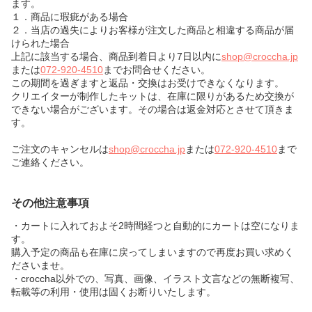
ます。
１．商品に瑕疵がある場合
２．当店の過失によりお客様が注文した商品と相違する商品が届
けられた場合
上記に該当する場合、商品到着日より7日以内に
shop@croccha.jp
または
072-920-4510
までお問合せください。
この期間を過ぎますと返品・交換はお受けできなくなります。
クリエイターが制作したキットは、在庫に限りがあるため交換が
できない場合がございます。その場合は返金対応とさせて頂きま
す。
ご注文のキャンセルは
shop@croccha.jp
または
072-920-4510
まで
ご連絡ください。
その他注意事項
・カートに入れておよそ2時間経つと自動的にカートは空になりま
す。
購入予定の商品も在庫に戻ってしまいますので再度お買い求めく
ださいませ。
・croccha以外での、写真、画像、イラスト文言などの無断複写、
転載等の利用・使用は固くお断りいたします。