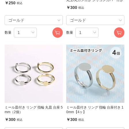
￥250
税込
￥300
税込
数量
数量
ミール皿付き リング 指輪 丸皿 台座 5
ミール皿付き リング 指輪 台座付き 1
mm（2個）
0mm【4ヶ】
￥300
￥300
税込
税込