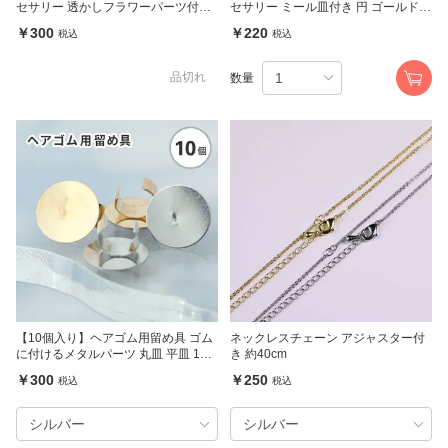
セサリー 透かしフラワーパーツ付き
セサリー ミール皿付き 円 ゴールド 1
ゴールド 30mm
7mm
￥300
￥220
税込
税込
品切れ
数量
【10個入り】ヘアゴム用留め具 ゴム
ネックレスチェーン アジャスター付
に付けるメタルパーツ 丸皿 平皿 12m
き 約40cm
m
￥300
￥250
税込
税込