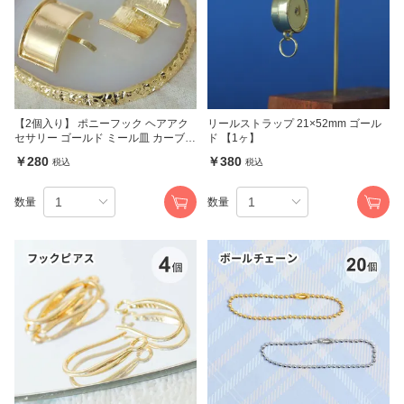
【2個入り】 ポニーフック ヘアアク
リールストラップ 21×52mm ゴール
セサリー ゴールド ミール皿 カーブ
ド 【1ヶ】
長方形 22mm×35mm
￥280
￥380
税込
税込
数量
数量