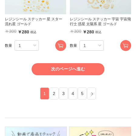
レジンシール ステッカー 星 スター
レジンシール ステッカー 宇宙 宇宙飛
流れ星 ゴールド
行士 惑星 太陽系 星 ゴールド
￥300
￥300
￥280
￥280
税込
税込
数量
数量
次のページへ進む
1
2
3
4
5