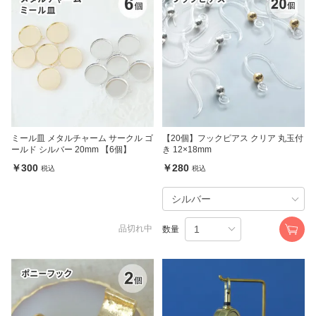
ミール皿 メタルチャーム サークル ゴ
【20個】フックピアス クリア 丸玉付
ールド シルバー 20mm 【6個】
き 12×18mm
￥300
￥280
税込
税込
品切れ中
数量