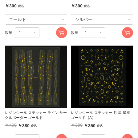
￥300
￥300
税込
税込
数量
数量
レジンシール ステッカー ライン サー
レジンシール ステッカー 月 星 星座
クルボーダー ゴールド
ゴールド【A】
￥400
￥380
￥380
￥350
税込
税込