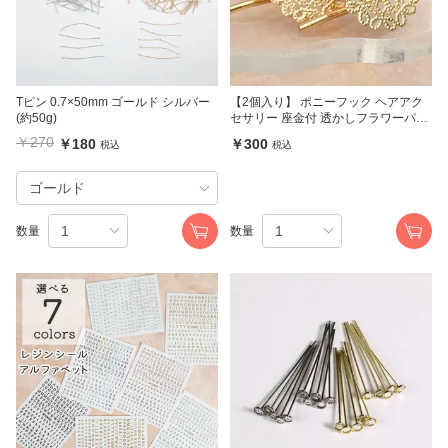
Tピン 0.7×50mm ゴールド シルバー
【2個入り】 ポニーフック ヘアアク
(約50g)
セサリー 座金付 透かしフラワーパー
ツ付き ゴールド 23mm
￥270
￥180
￥300
税込
税込
数量
数量