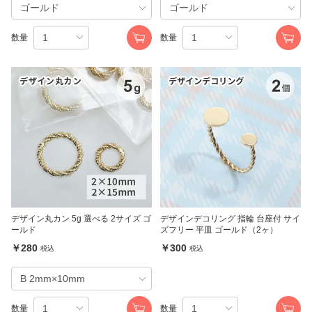
数量
数量
デザイン丸カン 5g 選べる 2サイズ ゴ
デザインデコリング 指輪 台座付 サイ
ールド
ズフリー 平皿 ゴールド（2ヶ）
￥280
￥300
税込
税込
数量
数量