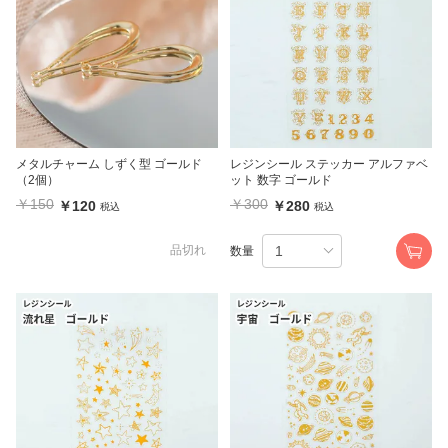
メタルチャーム しずく型 ゴールド
レジンシール ステッカー アルファベ
（2個）
ット 数字 ゴールド
￥150
￥300
￥120
￥280
税込
税込
品切れ
数量