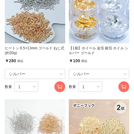
ヒートン 6.5×13mm ゴールド ねじ式
【1個】ホイール 金箔 銀箔 ホイル シ
(約30g)
ルバー ゴールド
￥280
￥100
税込
税込
数量
数量