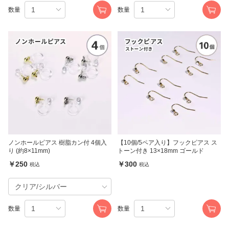
数量
数量
ノンホールピアス 樹脂カン付 4個入
【10個/5ペア入り】フックピアス ス
り (約8×11mm)
トーン付き 13×18mm ゴールド
￥250
￥300
税込
税込
数量
数量