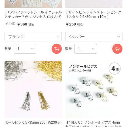
3D アルファベットシール イニシャル
デザインピン ラインストーンピン ク
ステッカー７色 レジン封入 (1枚入り)
リスタル 0.6×30mm（10ヶ）
￥440
￥360
￥250
税込
税込
数量
数量
ボールピン 0.5×35mm 20g (約230ヶ)
【4個入り】ノンホールピアス 4mm
丸玉/丸カン付き シリコンカバー付き