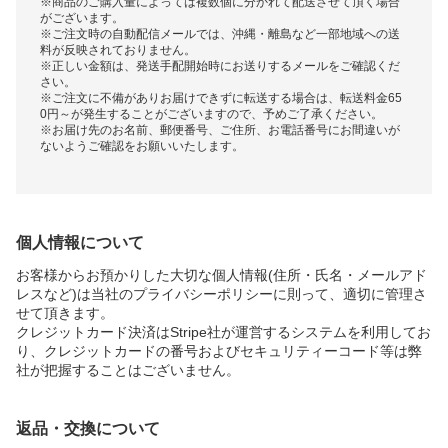
※商品のご購入量によっては複数個に分かれて配送させて頂く場合
がございます。
※ご注文時の自動配信メールでは、沖縄・離島など一部地域への送
料が反映されておりません。
※正しい金額は、発送手配開始時にお送りするメールをご確認くだ
さい。
※ご注文に不備がありお届けできずに転送する場合は、転送料金65
0円～が発生することがございますので、予めご了承ください。
※お届け先のお名前、郵便番号、ご住所、お電話番号にお間違いが
ないようご確認をお願いいたします。
個人情報について
お客様からお預かりした大切な個人情報(住所・氏名・メールアド
レスなど)は当社のプライバシーポリシーに則って、適切に管理さ
せて頂きます。
クレジットカード決済はStripe社が運営するシステムを利用してお
り、クレジットカードの番号およびセキュリティーコード等は弊
社が把握することはございません。
返品・交換について