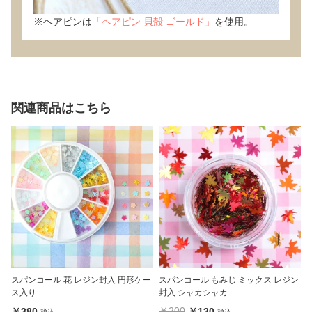
※ヘアピンは
「ヘアピン 貝殻 ゴールド」
を使用。
関連商品はこちら
スパンコール 花 レジン封入 円形ケー
スパンコール もみじ ミックス レジン
ス入り
封入 シャカシャカ
￥200
￥380
￥130
税込
税込