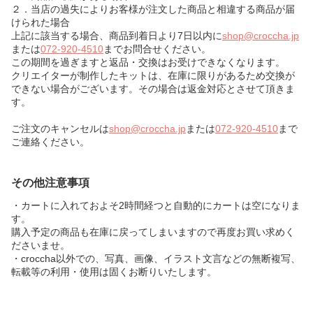
２．当店の過失によりお客様が注文した商品と相違する商品が届
けられた場合
上記に該当する場合、商品到着日より7日以内に
shop@croccha.jp
または
072-920-4510
までお問合せください。
この期間を過ぎますと返品・交換はお受けできなくなります。
クリエイターが制作したキットは、在庫に限りがあるため交換が
できない場合がございます。その場合は返金対応とさせて頂きま
す。
ご注文のキャンセルは
shop@croccha.jp
または
072-920-4510
まで
ご連絡ください。
その他注意事項
・カートに入れておよそ2時間経つと自動的にカートは空になりま
す。
購入予定の商品も在庫に戻ってしまいますので再度お買い求めく
ださいませ。
・croccha以外での、写真、画像、イラスト文言などの無断複写、
転載等の利用・使用は固くお断りいたします。