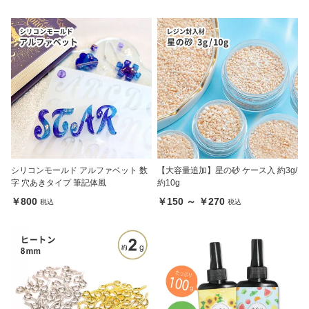
シリコンモールド アルファベット 数
【大容量追加】星の砂 ケース入 約3g/
字 穴あきタイプ 筆記体風
約10g
￥800
￥150 ～ ￥270
税込
税込