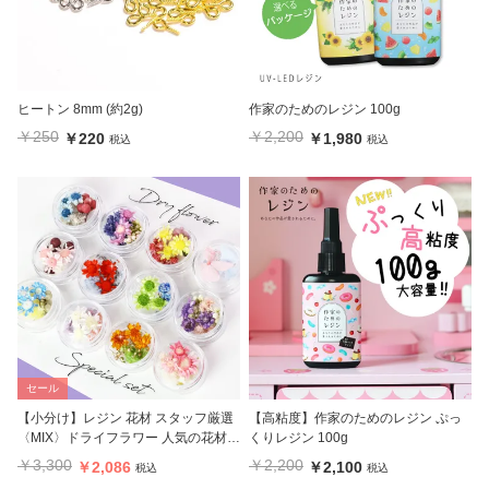
ヒートン 8mm (約2g)
作家のためのレジン 100g
￥250
￥2,200
￥220
￥1,980
税込
税込
セール
【小分け】レジン 花材 スタッフ厳選
【高粘度】作家のためのレジン ぷっ
〈MIX〉ドライフラワー 人気の花材ア
くりレジン 100g
ソートセット12個セット36種類
￥3,300
￥2,200
￥2,086
￥2,100
税込
税込