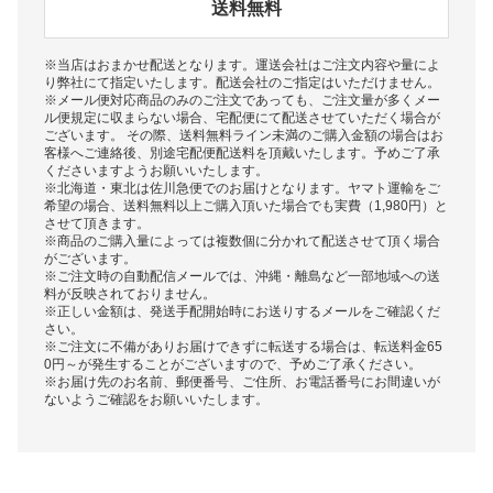
送料無料
※当店はおまかせ配送となります。運送会社はご注文内容や量によ
り弊社にて指定いたします。配送会社のご指定はいただけません。
※メール便対応商品のみのご注文であっても、ご注文量が多くメー
ル便規定に収まらない場合、宅配便にて配送させていただく場合が
ございます。 その際、送料無料ライン未満のご購入金額の場合はお
客様へご連絡後、別途宅配便配送料を頂戴いたします。予めご了承
くださいますようお願いいたします。
※北海道・東北は佐川急便でのお届けとなります。ヤマト運輸をご
希望の場合、送料無料以上ご購入頂いた場合でも実費（1,980円）と
させて頂きます。
※商品のご購入量によっては複数個に分かれて配送させて頂く場合
がございます。
※ご注文時の自動配信メールでは、沖縄・離島など一部地域への送
料が反映されておりません。
※正しい金額は、発送手配開始時にお送りするメールをご確認くだ
さい。
※ご注文に不備がありお届けできずに転送する場合は、転送料金65
0円～が発生することがございますので、予めご了承ください。
※お届け先のお名前、郵便番号、ご住所、お電話番号にお間違いが
ないようご確認をお願いいたします。