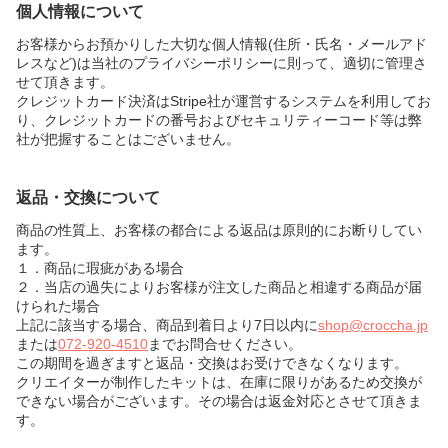
個人情報について
お客様からお預かりした大切な個人情報(住所・氏名・メールアド
レスなど)は当社のプライバシーポリシーに則って、適切に管理さ
せて頂きます。
クレジットカード決済はStripe社が運営するシステムを利用してお
り、クレジットカードの番号およびセキュリティーコード等は弊
社が把握することはございません。
返品・交換について
商品の性質上、お客様の都合による返品は原則的にお断りしてい
ます。
１．商品に瑕疵がある場合
２．当店の過失によりお客様が注文した商品と相違する商品が届
けられた場合
上記に該当する場合、商品到着日より7日以内に
shop@croccha.jp
または
072-920-4510
までお問合せください。
この期間を過ぎますと返品・交換はお受けできなくなります。
クリエイターが制作したキットは、在庫に限りがあるため交換が
できない場合がございます。その場合は返金対応とさせて頂きま
す。