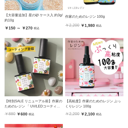
【大容量追加】星の砂 ケース入 約3g/
作家のためのレジン 100g
約10g
￥2,200
￥1,980
税込
￥150 ～ ￥270
税込
【特別SALE リニューアル前】作家の
【高粘度】作家のためのレジン ぷっ
ためのレジン 「 UV/LEDコーティン
くりレジン 100g
グ液 8g 」1本
￥880
￥2,200
￥600
￥2,100
税込
税込