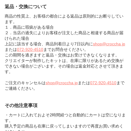
返品・交換について
商品の性質上、お客様の都合による返品は原則的にお断りしてい
ます。
１．商品に瑕疵がある場合
２．当店の過失によりお客様が注文した商品と相違する商品が届
けられた場合
上記に該当する場合、商品到着日より7日以内に
shop@croccha.jp
または
072-920-4510
までお問合せください。
この期間を過ぎますと返品・交換はお受けできなくなります。
クリエイターが制作したキットは、在庫に限りがあるため交換が
できない場合がございます。その場合は返金対応とさせて頂きま
す。
ご注文のキャンセルは
shop@croccha.jp
または
072-920-4510
まで
ご連絡ください。
その他注意事項
・カートに入れておよそ2時間経つと自動的にカートは空になりま
す。
購入予定の商品も在庫に戻ってしまいますので再度お買い求めく