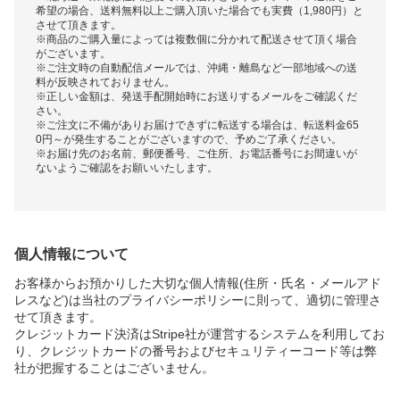
希望の場合、送料無料以上ご購入頂いた場合でも実費（1,980円）と
させて頂きます。
※商品のご購入量によっては複数個に分かれて配送させて頂く場合
がございます。
※ご注文時の自動配信メールでは、沖縄・離島など一部地域への送
料が反映されておりません。
※正しい金額は、発送手配開始時にお送りするメールをご確認くだ
さい。
※ご注文に不備がありお届けできずに転送する場合は、転送料金65
0円～が発生することがございますので、予めご了承ください。
※お届け先のお名前、郵便番号、ご住所、お電話番号にお間違いが
ないようご確認をお願いいたします。
個人情報について
お客様からお預かりした大切な個人情報(住所・氏名・メールアド
レスなど)は当社のプライバシーポリシーに則って、適切に管理さ
せて頂きます。
クレジットカード決済はStripe社が運営するシステムを利用してお
り、クレジットカードの番号およびセキュリティーコード等は弊
社が把握することはございません。