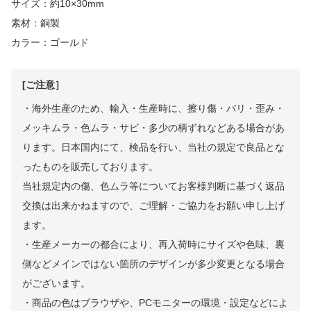
サイズ：約10×30mm
素材：銅製
カラー：ゴールド
[ご注意］
・海外⽣産のため、輸⼊・⽣産時に、擦り傷・バリ・歪み・
メッキムラ・色ムラ・サビ・多少の柄ずれなどある場合があ
ります。日本国内にて、検品を行い、当社の規定で良品とな
ったものを販売しております。
当社規定内の傷、色ムラ等についてお客様判断に基づく返品
交換は出来かねますので、ご理解・ご協⼒をお願い申し上げ
ます。
・⽣産メーカーの都合により、再⼊荷時にサイズや⾊味、裏
側などメインではない箇所のデザインが多少変更となる場合
がございます。
・商品の⾊はブラウザや、PCモニターの環境・設定などによ