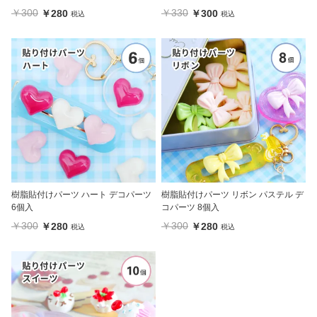
入
￥300
￥330
￥280
￥300
税込
税込
樹脂貼付けパーツ ハート デコパーツ
樹脂貼付けパーツ リボン パステル デ
6個入
コパーツ 8個入
￥300
￥300
￥280
￥280
税込
税込