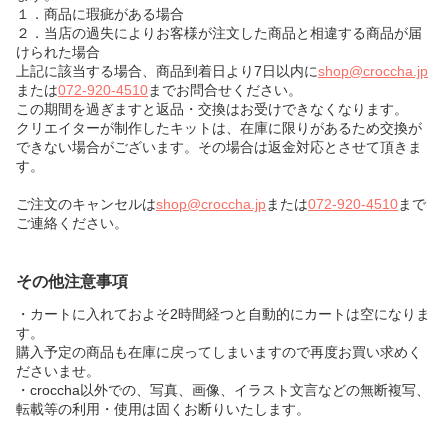
１．商品に瑕疵がある場合
２．当店の過失によりお客様が注文した商品と相違する商品が届
けられた場合
上記に該当する場合、商品到着日より7日以内に
shop@croccha.jp
または
072-920-4510
までお問合せください。
この期間を過ぎますと返品・交換はお受けできなくなります。
クリエイターが制作したキットは、在庫に限りがあるため交換が
できない場合がございます。その場合は返金対応とさせて頂きま
す。
ご注文のキャンセルは
shop@croccha.jp
または
072-920-4510
まで
ご連絡ください。
その他注意事項
・カートに入れておよそ2時間経つと自動的にカートは空になりま
す。
購入予定の商品も在庫に戻ってしまいますので再度お買い求めく
ださいませ。
・croccha以外での、写真、画像、イラスト文言などの無断複写、
転載等の利用・使用は固くお断りいたします。