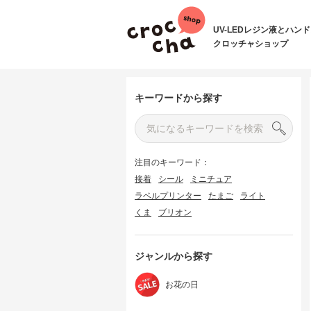
UV-LEDレジン液とハン
クロッチャショップ
キーワードから探す
注目のキーワード：
接着
シール
ミニチュア
ラベルプリンター
たまご
ライト
くま
ブリオン
ジャンルから探す
お花の日