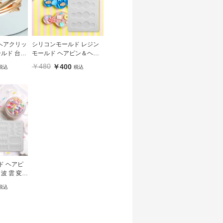
ヘアクリッ
シリコンモールド レジン
ールド 台座
モールド ヘアピン＆ヘア
×50mm
クリップモールド 円 マル
￥480
￥400
税込
税込
3種
ド ヘアピ
波 雲 変形
税込