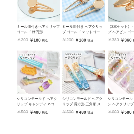
ミール皿付きヘアクリップ
ミール皿付き ヘアクリッ
【2本セット】 
ゴールド 楕円形
プ ゴールド マットゴール
プ ヘアピン ゴ
ド 円形
付き 楕円 10mm
￥200
￥200
￥380
￥180
￥180
￥360
税込
税込
シリコンモールド ヘアク
シリコンモールド ヘアク
シリコンモール
リップ キャンディ ネコ く
リップ 長方形 三角形 スリ
ン ヘアクリップ 
も
ム 4種
9種
￥500
￥500
￥600
￥480
￥480
￥580
税込
税込