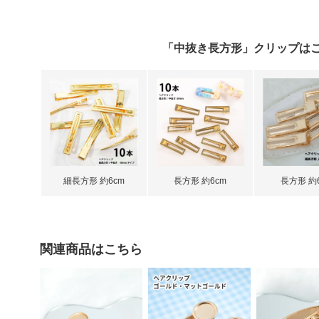
「中抜き長方形」クリップは
細長方形 約6cm
長方形 約6cm
長方形 約
関連商品はこちら