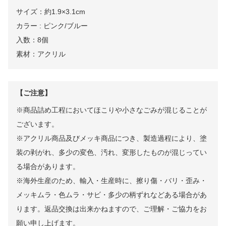
サイズ：約1.9×3.1cm
カラー : ピンク/ブルー
入数：8個
素材：アクリル
【ご注意】
※商品詰め⼯程においてほこりや⼩さなごみが混じることが
ございます。
※アクリル商品及びメッキ商品につき、製造過程により、塗
装の剥がれ、多少の変色、汚れ、変形したものが混じってい
る場合があります。
※海外⽣産のため、輸⼊・⽣産時に、擦り傷・バリ・歪み・
メッキムラ・色ムラ・サビ・多少の柄ずれなどある場合があ
ります。返品交換は出来かねますので、ご理解・ご協⼒をお
願い申し上げます。