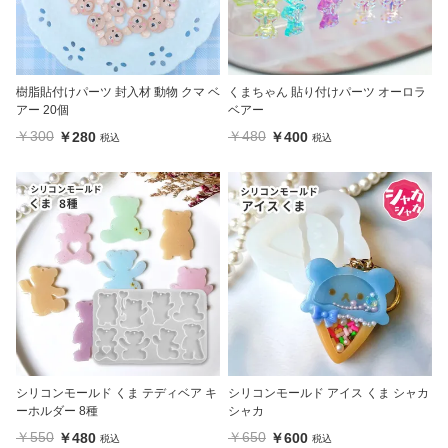
樹脂貼付けパーツ 封入材 動物 クマ ベ
くまちゃん 貼り付けパーツ オーロラ
アー 20個
ベアー
￥300
￥480
￥280
￥400
税込
税込
シリコンモールド くま テディベア キ
シリコンモールド アイス くま シャカ
ーホルダー 8種
シャカ
￥550
￥650
￥480
￥600
税込
税込