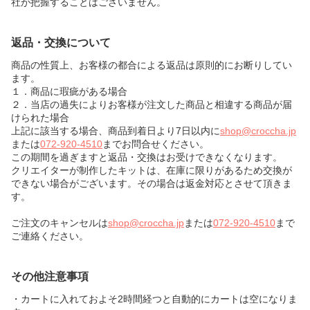
社が把握することはございません。
返品・交換について
商品の性質上、お客様の都合による返品は原則的にお断りしてい
ます。
１．商品に瑕疵がある場合
２．当店の過失によりお客様が注文した商品と相違する商品が届
けられた場合
上記に該当する場合、商品到着日より7日以内に
shop@croccha.jp
または
072-920-4510
までお問合せください。
この期間を過ぎますと返品・交換はお受けできなくなります。
クリエイターが制作したキットは、在庫に限りがあるため交換が
できない場合がございます。その場合は返金対応とさせて頂きま
す。
ご注文のキャンセルは
shop@croccha.jp
または
072-920-4510
まで
ご連絡ください。
その他注意事項
・カートに入れておよそ2時間経つと自動的にカートは空になりま