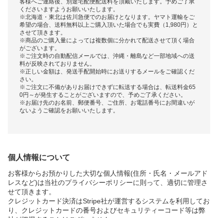
客様へご連絡後、別途宅配便配送料を頂戴いたします。予めご了承
くださいますようお願いいたします。
※北海道・東北は佐川急便でのお届けとなります。ヤマト運輸をご
希望の場合、送料無料以上ご購入頂いた場合でも実費（1,980円）と
させて頂きます。
※商品のご購入量によっては複数個に分かれて配送させて頂く場合
がございます。
※ご注文時の自動配信メールでは、沖縄・離島など一部地域への送
料が反映されておりません。
※正しい金額は、発送手配開始時にお送りするメールをご確認くだ
さい。
※ご注文に不備がありお届けできずに転送する場合は、転送料金65
0円～が発生することがございますので、予めご了承ください。
※お届け先のお名前、郵便番号、ご住所、お電話番号にお間違いが
ないようご確認をお願いいたします。
個人情報について
お客様からお預かりした大切な個人情報(住所・氏名・メールアド
レスなど)は当社のプライバシーポリシーに則って、適切に管理さ
せて頂きます。
クレジットカード決済はStripe社が運営するシステムを利用してお
り、クレジットカードの番号およびセキュリティーコード等は弊