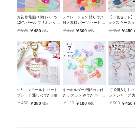
お花 樹脂貼り付けパーツ
デコレーション 貼り付け
【12色セット】
12色 パール ブリオン ケー
封入素材 パーツ ハート カ
ックス ケース入
ス入り
ラフル アソートミックス
封入 シャカシャ
￥500
￥350
￥480
￥480
￥300
￥450
税込
税込
星 カラフル
シリコンモールド ハート
キーホルダー 回転カン付
【10個入り】ハ
プレート 通し穴付き 2種
き ナスカン 鈴付き ハート
カン シャープ 
パステルカラー 推し活 7
ゴールド ロー
￥450
￥120
￥500
￥380
￥100
￥450
税込
税込
色
シルバー