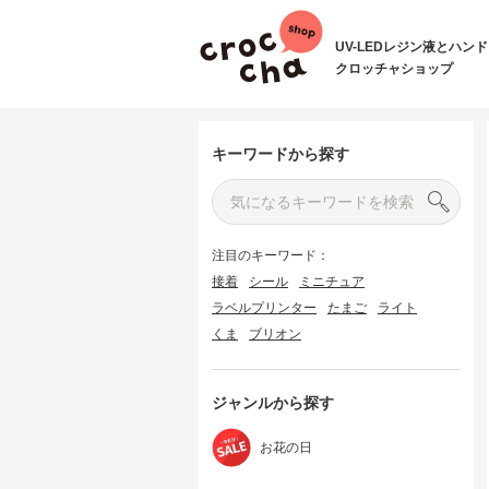
UV-LEDレジン液とハン
クロッチャショップ
キーワードから探す
注目のキーワード：
接着
シール
ミニチュア
ラベルプリンター
たまご
ライト
くま
ブリオン
ジャンルから探す
お花の日