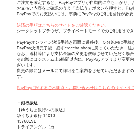
ご注文を確定すると、PayPayアプリが自動的に立ち上がり
お支払い内容をご確認のうえ「支払う」ボタンを押すと、Pay
PayPayでのお支払いには、事前にPayPayのご利用登録が必
決済の手順はこちらのサイトをご確認ください。
シークレットブラウザ、プライベートモードでのご利用はでき
PayPayオンライン決済手続き画面に遷移後、５分以内に手
PayPay決済完了後、必ずcroccha shopに戻っていただ
なお、送料等により支払金額の変更を依頼させていただく場合
その際にはシステム上6時間以内に、PayPayアプリより変更
ざいます。
変更の際にはメールにて詳細をご案内をさせていただきますの
す。
PayPayに関するご不明点・お問い合わせはこちらのサイトを
・銀行振込
【ゆうちょ銀行への振込】
ゆうちょ銀行 14010
43760191
トライアングル（カ