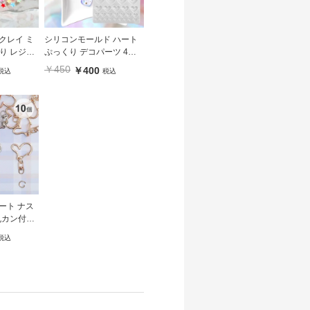
クレイ ミ
シリコンモールド ハート
り レジン
ぷっくり デコパーツ 4サ
カ スター
イズ
￥450
￥400
税込
税込
ート ナス
丸カン付き
ズゴールド
税込