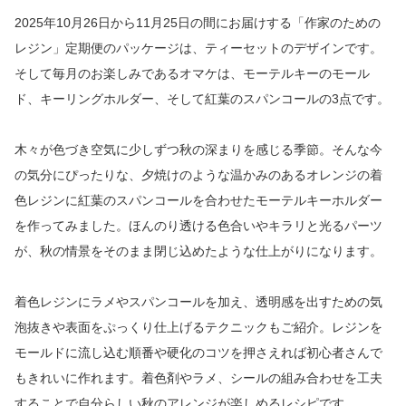
2025年10月26日から11月25日の間にお届けする「作家のための
レジン」定期便のパッケージは、ティーセットのデザインです。
そして毎月のお楽しみであるオマケは、モーテルキーのモール
ド、キーリングホルダー、そして紅葉のスパンコールの3点です。
木々が色づき空気に少しずつ秋の深まりを感じる季節。そんな今
の気分にぴったりな、夕焼けのような温かみのあるオレンジの着
色レジンに紅葉のスパンコールを合わせたモーテルキーホルダー
を作ってみました。ほんのり透ける色合いやキラリと光るパーツ
が、秋の情景をそのまま閉じ込めたような仕上がりになります。
着色レジンにラメやスパンコールを加え、透明感を出すための気
泡抜きや表面をぷっくり仕上げるテクニックもご紹介。レジンを
モールドに流し込む順番や硬化のコツを押さえれば初心者さんで
もきれいに作れます。着色剤やラメ、シールの組み合わせを工夫
することで自分らしい秋のアレンジが楽しめるレシピです。