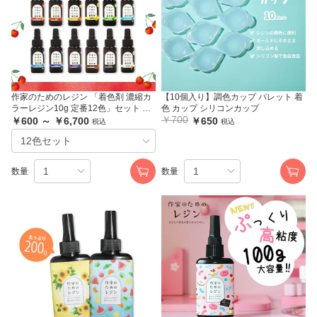
作家のためのレジン 「着色剤 濃縮カ
【10個入り】調色カップ パレット 着
ラーレジン10g 定番12色」セット 及
色 カップ シリコンカップ
￥700
び単品
￥600 ～ ￥6,700
￥650
税込
税込
数量
数量