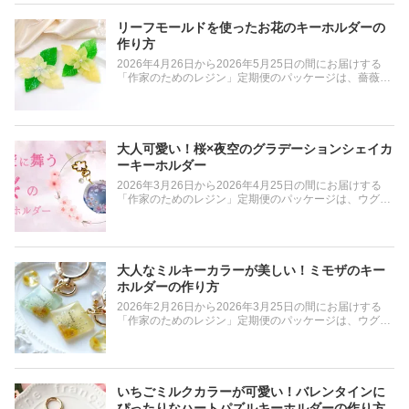
ジン着色剤 濃縮カラーレジン10gライトブルー」が1つ
も合わせ、詳しい作り方をご説明いたします。
付いてきます。) 今回は定期便のオマケを活用して、こ
リーフモールドを使ったお花のキーホルダーの
れから始まる夏の涼やかな夜空を閉じ込めた幻想的な夜
作り方
空チャームの作り方をご紹介いたします。 奥行きのある
2026年4月26日から2026年5月25日の間にお届けする
パープルカラーや繊細な星の配置、ホログラムの封入方
「作家のためのレジン」定期便のパッケージは、薔薇と
法など作品をより美しく仕上げるための工夫もたっぷ
藤のデザインです。 そして、毎月のお楽しみであるオマ
り。難しい工程はなく、レジン初心者の方にも取り入れ
ケはリーフのシリコンモールド、グリーンのラメ、キー
やすい内容です。 美しく作るためのポイントやコツも合
リングの3点です。(400g以上ご購入の方には「作家のた
わせ、詳しい作り方をご説明いたします。
めのレジン着色剤 濃縮カラーレジン10gイエロー」が1
つ付いてきます。) この作品の大きな特徴は、細部まで
大人可愛い！桜×夜空のグラデーションシェイカ
こだわった質感と、複数のパーツを重ねて作る立体的な
ーキーホルダー
造形美です。 葉っぱパーツには緑や黄色、そして白を組
2026年3月26日から2026年4月25日の間にお届けする
み合わせたグラデーションを施し、境目を丁寧にぼかす
「作家のためのレジン」定期便のパッケージは、ウグイ
ことで自然の植物のような柔らかな質感を表現しまし
スとネモフィラのデザインです。 そして、毎月のお楽し
た。さらに、それぞれの葉にホワイトやグリーンのラメ
みであるオマケは桜のミニモールド、桜のスパンコー
を忍ばせることで、光の角度によってキラキラと輝く奥
ル、桜のナスカンの3点です。(400g以上ご購入の方には
行きのある表情を引き出しています。 使う材料はおまけ
「作家のためのレジン着色剤 濃縮カラーレジン10g」が
のパーツと基本のアイテム、そしてベーシックなテクニ
1つ付いてきます。) 今回はこのオマケを活用して、春に
ックばかりです。レジン初心者の方でも挑戦しやすいよ
大人なミルキーカラーが美しい！ミモザのキー
ぴったりなさくらのキーホルダーを制作しました。小さ
う、気泡をきれいに抜く方法やバランスよく組み立てる
ホルダーの作り方
な桜のパーツをシェイカーフレームに装飾することで華
ための細かなコツを含めて、詳しい作り方をご説明いた
2026年2月26日から2026年3月25日の間にお届けする
やかに仕上がります。シェイカーの中に広がるグラデー
します。
「作家のためのレジン」定期便のパッケージは、ウグイ
ションの夜空が美しい作品です。 この作品の大きな特徴
スとネモフィラのデザインです。 そして、毎月のお楽し
は、細部までこだわった質感と奥行きのある風景表現。
みであるオマケは「スクエアモールド」「小分けミモ
花びら部分には白、中心にはピンクのレジンを入れ、そ
ザ」の2点。(400g以上ご購入の方には「作家のためのレ
の境目を丁寧にぼかすことで、本物の桜のような柔らか
ジン着色剤 濃縮カラーレジン10g クリームソーダ」が1
な質感を表現しました。シェイカー部分には水色、青、
つ付いてきます。) 今回はこのオマケを活用して、これ
紫の3色の着色レジンを使用しています。色の重なりを
いちごミルクカラーが可愛い！バレンタインに
からの季節にぴったりなミモザのキーホルダーを制作し
活かしてグラデーションを作り、そこによく練って伸ば
ぴったりなハートパズルキーホルダーの作り方