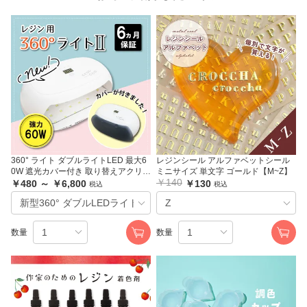
360° ライト ダブルライトLED 最大6
レジンシール アルファベットシール
0W 遮光カバー付き 取り替えアクリル
ミニサイズ 単文字 ゴールド【M~Z】
￥140
板 crocchaオリジナル
￥480 ～ ￥6,800
￥130
税込
税込
数量
数量