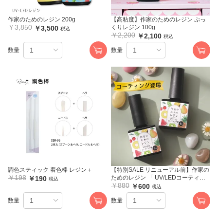
作家のためのレジン 200g
【高粘度】作家のためのレジン ぷっ
￥3,850
くりレジン 100g
￥3,500
税込
￥2,200
￥2,100
税込
数量
数量
調色スティック 着色棒 レジン＋
【特別SALE リニューアル前】作家の
￥198
ためのレジン 「 UV/LEDコーティン
￥190
税込
￥880
グ液 8g 」1本
￥600
税込
数量
数量