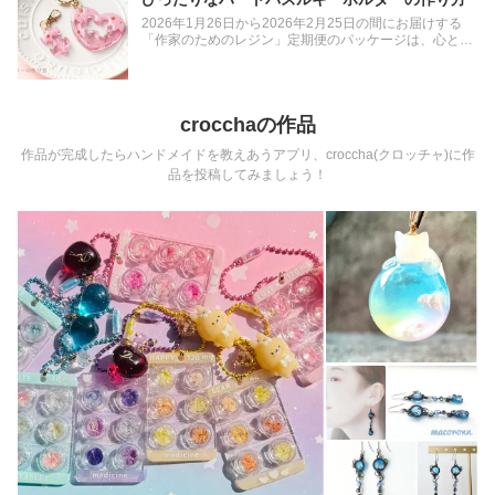
ました。大人気のミモザのドライフラワーとレースフラ
した「練り消しの雲」と月のシールを組み合わせること
2026年1月26日から2026年2月25日の間にお届けする
ワーを、ミルキーカラーに着色したレジンと組み合わせ
で、奥行きのある幻想的な風景を描き出しました。 使う
「作家のためのレジン」定期便のパッケージは、心とき
ることでやわらかく春らしい雰囲気の作品に仕上がりま
材料はおまけのパーツと基本のアイテム、そしてベーシ
めくバレンタインデザインです。 そして、毎月のお楽し
す。ふんわりとした色合いと可憐な花材の組み合わせ
ックなテクニックばかりです。レジン初心者の方でも挑
みであるオマケは「ハートパズルモールド」「ハートキ
が、季節感をそっと引き立ててくれます。 ミルキーカラ
戦しやすいよう、きれいに仕上げるための細かなコツを
ー」「ラメパウダー」の3点。(400g以上ご購入の方に
ーを美しく仕上げるポイントは、ほんの少しブラウンを
含めて、詳しい作り方をご説明いたします。
は、Château Chaton«ｼｬﾄｰｼｬﾄﾝかのんさん監修の「作家
加えること。わずかなニュアンスをプラスするだけで繊
crocchaの作品
のためのレジン着色剤 濃縮カラーレジン10g 夜空カラー
細さと奥行きが生まれ、ぐっと大人っぽいミルキーカラ
6色」がランダムで1つ付いてきます。) 今回はこのオマ
ーに仕上がります。 また、ミモザのドライフラワーは気
作品が完成したらハンドメイドを教えあうアプリ、croccha(クロッチャ)に作
ケを活用し、いちごみるくカラーのハートパズルキーホ
泡が入りやすい素材です。レジンが花材のすみずみまで
ルダーを作ってみました。透明感溢れるピンクといちご
しっかりと染み込んだことを確認してから硬化すると、
品を投稿してみましょう！
みるくカラーに着色したレジンを組み合わせることでバ
透明感のあるきれいな仕上がりになります。 使うのはオ
レンタインシーズンにぴったりな作品に仕上がります。
マケと基本アイテム、そしてベーシックなテクニックを
クリアピンクのボディの上にいちごみるくカラーのレジ
用いたレシピですので、レジン初心者さんにも挑戦しや
ンを塗り広げ、クリームを描くデザインです。ハートの
すい作品です。きれいに仕上げるコツなどを含め、詳し
ホログラムをいちごの果実に、星パーツをヘタに、そし
い作り方をご説明いたします。
てブリオン種に見立てています。可愛いいちごみるくカ
ラーのキーホルダーは、バレンタインのラッピングに添
えるのにも大活躍間違いなしです。 使うのはオマケと基
本アイテム、そしてベーシックなテクニックを用いたレ
シピですので、レジン初心者さんにも挑戦しやすい作品
です。きれいに仕上げるコツなどを含め、詳しい作り方
をご説明いたします。