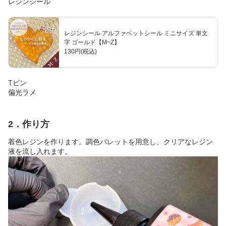
レジンシール
レジンシール アルファベットシール ミニサイズ 単文
字 ゴールド【M~Z】
130円(税込)
Tピン
偏光ラメ
2．作り方
着色レジンを作ります。調色パレットを用意し、クリアなレジン
液を流し入れます。