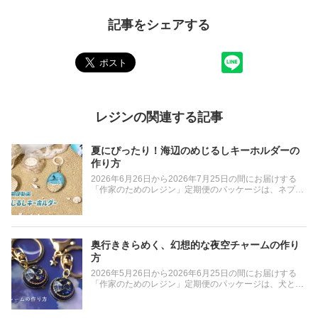
記事をシェアする
レジンの関連する記事
夏にぴったり！海辺のめじるしキーホルダーの
作り方
2026年6月26日から2026年7月25日の間にお届けする
「作家のためのレジン」定期便のパッケージは、ネプチ
ューンとラグーンのデザインです。 そして、毎月のお楽
しみであるオマケはオーバルシリコンモールド、ハート
ナスカン、ラメパウダーの3点です。(400g以上ご購入の
方には、ゆっきーさん監修の「作家のためのレジン着色
剤 濃縮カラーレジン10g TOYカラー6色」がランダムで
奥行ききらめく、幻想的な夜空チャームの作り
1つ付いてきます。) 今回は定期便のオマケを活用した、
方
これからの季節にぴったりな海辺のめじるしキーホルダ
2026年5月26日から2026年6月25日の間にお届けする
ーの作り方をご紹介いたします。 鮮やかな海カラーのグ
「作家のためのレジン」定期便のパッケージは、犬と猫
ラデーションや繊細な星の砂の配置、お好きなシールの
のデザインです。 そして、毎月のお楽しみであるオマケ
封入方法など作品をより美しく仕上げるための工夫もた
は半球のシリコンモールド、ラメパウダー、キーリング
っぷり。難しい工程はなく、レジン初心者の方にも取り
の3点です。(400g以上ご購入の方には「作家のためのレ
入れやすい内容です。 美しく作るためのポイントやコツ