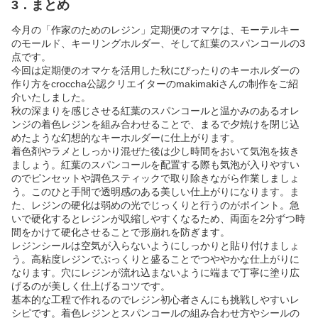
3．まとめ
今月の「作家のためのレジン」定期便のオマケは、モーテルキー
のモールド、キーリングホルダー、そして紅葉のスパンコールの3
点です。
今回は定期便のオマケを活用した秋にぴったりのキーホルダーの
作り方をcroccha公認クリエイターのmakimakiさんの制作をご紹
介いたしました。
秋の深まりを感じさせる紅葉のスパンコールと温かみのあるオレ
ンジの着色レジンを組み合わせることで、まるで夕焼けを閉じ込
めたような幻想的なキーホルダーに仕上がります。
着色剤やラメとしっかり混ぜた後は少し時間をおいて気泡を抜き
ましょう。紅葉のスパンコールを配置する際も気泡が入りやすい
のでピンセットや調色スティックで取り除きながら作業しましょ
う。このひと手間で透明感のある美しい仕上がりになります。ま
た、レジンの硬化は弱めの光でじっくりと行うのがポイント。急
いで硬化するとレジンが収縮しやすくなるため、両面を2分ずつ時
間をかけて硬化させることで形崩れを防ぎます。
レジンシールは空気が入らないようにしっかりと貼り付けましょ
う。高粘度レジンでぷっくりと盛ることでつややかな仕上がりに
なります。穴にレジンが流れ込まないように端まで丁寧に塗り広
げるのが美しく仕上げるコツです。
基本的な工程で作れるのでレジン初心者さんにも挑戦しやすいレ
シピです。着色レジンとスパンコールの組み合わせ方やシールの