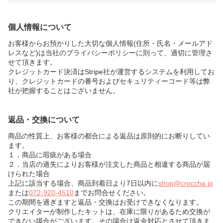
個人情報について
お客様からお預かりした大切な個人情報(住所・氏名・メールアド
レスなど)は当社のプライバシーポリシーに則って、適切に管理さ
せて頂きます。
クレジットカード決済はStripe社が運営するシステムを利用してお
り、クレジットカードの番号およびセキュリティーコード等は弊
社が把握することはございません。
返品・交換について
商品の性質上、お客様の都合による返品は原則的にお断りしてい
ます。
１．商品に瑕疵がある場合
２．当店の過失によりお客様が注文した商品と相違する商品が届
けられた場合
上記に該当する場合、商品到着日より7日以内に
shop@croccha.jp
または
072-920-4510
までお問合せください。
この期間を過ぎますと返品・交換はお受けできなくなります。
クリエイターが制作したキットは、在庫に限りがあるため交換が
できない場合がございます。その場合は返金対応とさせて頂きま