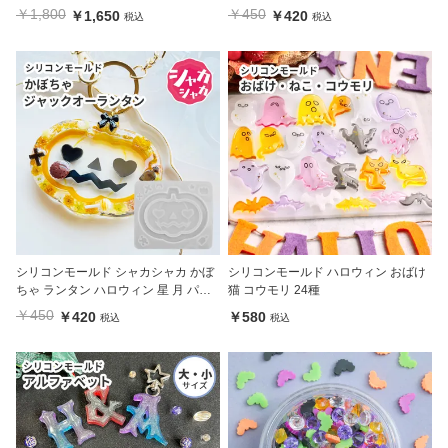
ゃ こうもり 星 パーツ
￥1,800
￥450
￥1,650
￥420
税込
税込
シリコンモールド シャカシャカ かぼ
シリコンモールド ハロウィン おばけ
ちゃ ランタン ハロウィン 星 月 パー
猫 コウモリ 24種
ツ
￥450
￥420
￥580
税込
税込