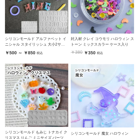
シリコンモールド アルファベット イ
封入材 クレイ コウモリ ハロウィン ス
ニシャル スタイリッシュ 大小2サイ
トーン ミックスカラー ケース入り
ズ
￥380
￥500 ～ ￥850
￥350
税込
税込
シリコンモールド もみじ トナカイ ク
シリコンモールド 魔女 ハロウィン
リスマス りんご ミニサイズ パーツ