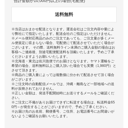
合計金額が10,000円以上の場合(宅配便)
送料無料
※当店はおまかせ配送となります。運送会社はご注文内容や量によ
り弊社にて指定いたします。配送会社のご指定はいただけません。
※メール便対応商品のみのご注文であっても、ご注文量が多くメー
ル便規定に収まらない場合、宅配便にて配送させていただく場合が
ございます。 その際、送料無料ライン未満のご購入金額の場合はお
客様へご連絡後、別途宅配便配送料を頂戴いたします。予めご了承
くださいますようお願いいたします。
※北海道・東北は佐川急便でのお届けとなります。ヤマト運輸をご
希望の場合、送料無料以上ご購入頂いた場合でも実費（1,980円）と
させて頂きます。
※商品のご購入量によっては複数個に分かれて配送させて頂く場合
がございます。
※ご注文時の自動配信メールでは、沖縄・離島など一部地域への送
料が反映されておりません。
※正しい金額は、発送手配開始時にお送りするメールをご確認くだ
さい。
※ご注文に不備がありお届けできずに転送する場合は、転送料金65
0円～が発生することがございますので、予めご了承ください。
※お届け先のお名前、郵便番号、ご住所、お電話番号にお間違いが
ないようご確認をお願いいたします。