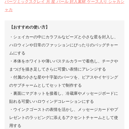
パーツミックスクレイ 月 星 パール 封入素材 ケース入り シャカシ
ャカ
【おすすめの使い方】
・シェイカーの中にカラフルなビーズと小さな星を封入し、
ハロウィンや日常のファッションにぴったりのバッグチャー
ムにする
・本体をホワイトや薄いパステルカラーで着色し、チークや
まつげを描き足してさらに可愛い表情にアレンジする
・付属の小さな星や十字架のパーツを、ピアスやイヤリング
のサブチャームとしてセットで制作する
・裏面にマグネットを接着し、冷蔵庫やメッセージボードに
貼れる可愛いハロウィンデコレーションにする
・ウインクゴーストの表情を活かし、メッセージカードやプ
レゼントのラッピングに添えるアクセントチャームとして使
用する