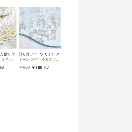
入 貼り付
貼り付けパーツ リボン ス
ニ マイクロ
トーン ダイヤ クリスタル
 裏面 シル
シルバー【6種】
￥800
￥780
税込
税込