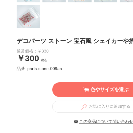
デコパーツ ストーン 宝石風 シェイカーや
通常価格：￥330
￥300
税込
品番: parts-stone-009aa
色やサイズを選ぶ
お気に入りに追加する
この商品について問い合わ