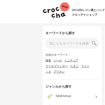
UV-LEDレジン液とハン
クロッチャショップ
キーワードから探す
注目のキーワード：
接着
シール
ミニチュア
ラベルプリンター
たまご
ライト
くま
ブリオン
ジャンルから探す
NEW Arrival