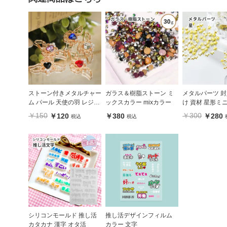
ストーン付きメタルチャー
ガラス＆樹脂ストーン ミ
メタルパーツ 封
ム パール 天使の羽 レジン
ックスカラー mixカラー
け 資材 星形ミ
枠 レッド ブルー パープル
スター ゴールド
￥150
￥300
￥120
￥380
￥280
税込
税込
ホワイト ブラック
バー スター 星
シリコンモールド 推し活
推し活デザインフィルム
カタカナ 漢字 オタ活
カラー 文字