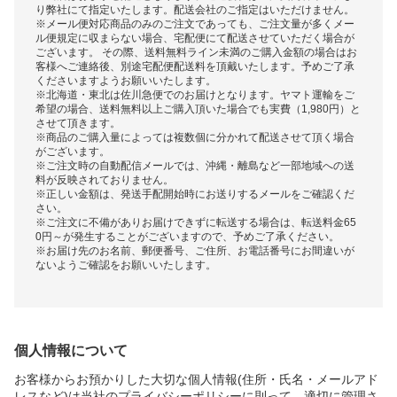
り弊社にて指定いたします。配送会社のご指定はいただけません。
※メール便対応商品のみのご注文であっても、ご注文量が多くメー
ル便規定に収まらない場合、宅配便にて配送させていただく場合が
ございます。 その際、送料無料ライン未満のご購入金額の場合はお
客様へご連絡後、別途宅配便配送料を頂戴いたします。予めご了承
くださいますようお願いいたします。
※北海道・東北は佐川急便でのお届けとなります。ヤマト運輸をご
希望の場合、送料無料以上ご購入頂いた場合でも実費（1,980円）と
させて頂きます。
※商品のご購入量によっては複数個に分かれて配送させて頂く場合
がございます。
※ご注文時の自動配信メールでは、沖縄・離島など一部地域への送
料が反映されておりません。
※正しい金額は、発送手配開始時にお送りするメールをご確認くだ
さい。
※ご注文に不備がありお届けできずに転送する場合は、転送料金65
0円～が発生することがございますので、予めご了承ください。
※お届け先のお名前、郵便番号、ご住所、お電話番号にお間違いが
ないようご確認をお願いいたします。
個人情報について
お客様からお預かりした大切な個人情報(住所・氏名・メールアド
レスなど)は当社のプライバシーポリシーに則って、適切に管理さ