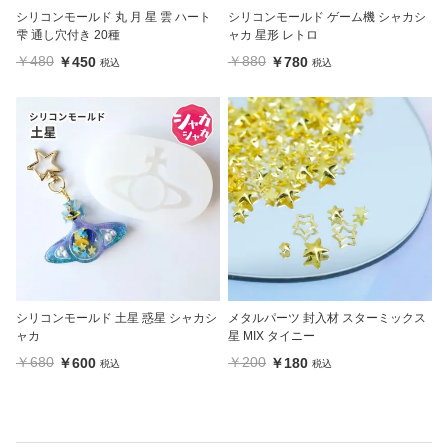
シリコンモールド 丸 月 星 雲 ハート
シリコンモールド ゲーム機 シャカシ
雫 通し穴付き 20種
ャカ 星形 レトロ
￥480
￥880
￥450
￥780
税込
税込
シリコンモールド 土星 惑星 シャカシ
メタルパーツ 封入材 スターミックス
ャカ
星 MIX タイニー
￥680
￥200
￥600
￥180
税込
税込