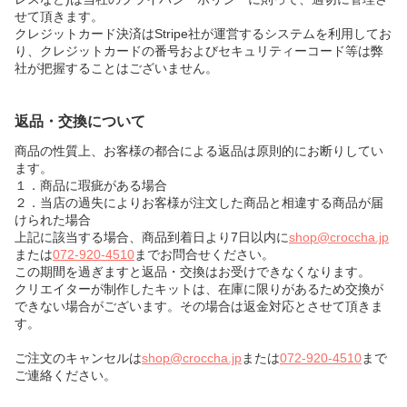
せて頂きます。
クレジットカード決済はStripe社が運営するシステムを利用してお
り、クレジットカードの番号およびセキュリティーコード等は弊
社が把握することはございません。
返品・交換について
商品の性質上、お客様の都合による返品は原則的にお断りしてい
ます。
１．商品に瑕疵がある場合
２．当店の過失によりお客様が注文した商品と相違する商品が届
けられた場合
上記に該当する場合、商品到着日より7日以内に
shop@croccha.jp
または
072-920-4510
までお問合せください。
この期間を過ぎますと返品・交換はお受けできなくなります。
クリエイターが制作したキットは、在庫に限りがあるため交換が
できない場合がございます。その場合は返金対応とさせて頂きま
す。
ご注文のキャンセルは
shop@croccha.jp
または
072-920-4510
まで
ご連絡ください。