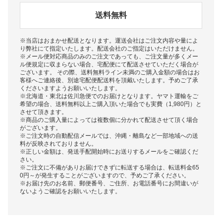
送料無料
※当店はおまかせ配送となります。運送会社はご注文内容や量によ
り弊社にて指定いたします。配送会社のご指定はいただけません。
※メール便対応商品のみのご注文であっても、ご注文量が多くメー
ル便規定に収まらない場合、宅配便にて配送させていただく場合が
ございます。 その際、送料無料ライン未満のご購入金額の場合はお
客様へご連絡後、別途宅配便配送料を頂戴いたします。予めご了承
くださいますようお願いいたします。
※北海道・東北は佐川急便でのお届けとなります。ヤマト運輸をご
希望の場合、送料無料以上ご購入頂いた場合でも実費（1,980円）と
させて頂きます。
※商品のご購入量によっては複数個に分かれて配送させて頂く場合
がございます。
※ご注文時の自動配信メールでは、沖縄・離島など一部地域への送
料が反映されておりません。
※正しい金額は、発送手配開始時にお送りするメールをご確認くだ
さい。
※ご注文に不備がありお届けできずに転送する場合は、転送料金65
0円～が発生することがございますので、予めご了承ください。
※お届け先のお名前、郵便番号、ご住所、お電話番号にお間違いが
ないようご確認をお願いいたします。