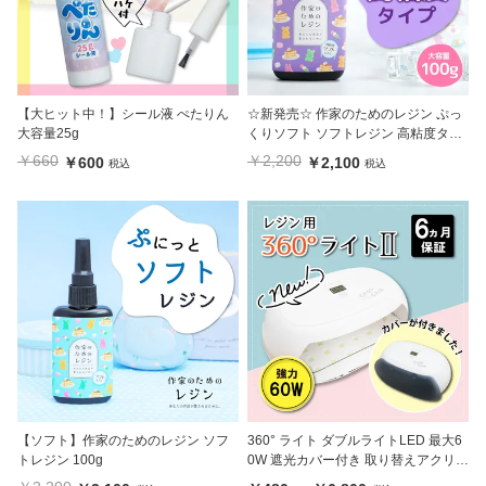
【大ヒット中！】シール液 ぺたりん
☆新発売☆ 作家のためのレジン ぷっ
大容量25g
くりソフト ソフトレジン 高粘度タイ
プ 100g
￥660
￥2,200
￥600
￥2,100
税込
税込
【ソフト】作家のためのレジン ソフ
360° ライト ダブルライトLED 最大6
トレジン 100g
0W 遮光カバー付き 取り替えアクリル
板 crocchaオリジナル