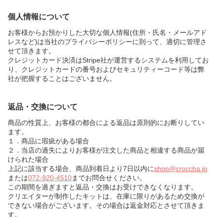
個人情報について
お客様からお預かりした大切な個人情報(住所・氏名・メールアド
レスなど)は当社のプライバシーポリシーに則って、適切に管理さ
せて頂きます。
クレジットカード決済はStripe社が運営するシステムを利用してお
り、クレジットカードの番号およびセキュリティーコード等は弊
社が把握することはございません。
返品・交換について
商品の性質上、お客様の都合による返品は原則的にお断りしてい
ます。
１．商品に瑕疵がある場合
２．当店の過失によりお客様が注文した商品と相違する商品が届
けられた場合
上記に該当する場合、商品到着日より7日以内に
shop@croccha.jp
または
072-920-4510
までお問合せください。
この期間を過ぎますと返品・交換はお受けできなくなります。
クリエイターが制作したキットは、在庫に限りがあるため交換が
できない場合がございます。その場合は返金対応とさせて頂きま
す。